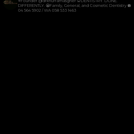
⭐️Founder @drkhurramasgher
🦷DENTISTRY. DONE.
DIFFERENTLY.
😬Family, General, and Cosmetic Dentistry
☎️
04 564 5902 / WA 058 533 1463