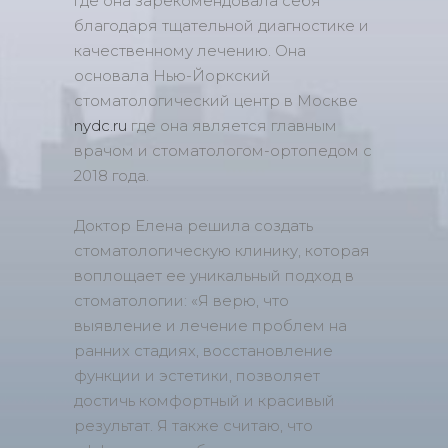
где она зарекомендовала себя
благодаря тщательной диагностике и
качественному лечению. Она
основала Нью-Йоркский
стоматологический центр в Москве
nydc.ru
где она является главным
врачом и стоматологом-ортопедом с
2018 года.
Доктор Елена решила создать
стоматологическую клинику, которая
воплощает ее уникальный подход в
стоматологии: «Я верю, что
выявление и лечение проблем на
ранних стадиях, восстановление
функции и эстетики, позволяет
достичь комфортный и красивый
результат. Я также считаю, что