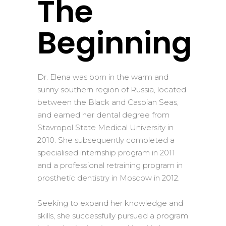
The
Beginning
Dr. Elena was born in the warm and
sunny southern region of Russia, located
between the Black and Caspian Seas,
and earned her dental degree from
Stavropol State Medical University in
2010. She subsequently completed a
specialised internship program in 2011
and a professional retraining program in
prosthetic dentistry in Moscow in 2012.
Seeking to expand her knowledge and
skills, she successfully pursued a program