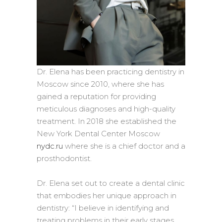
Dr. Elena has been practicing dentistry in
Moscow since 2010, where she has
gained a reputation for providing
meticulous diagnoses and high-quality
treatment. In 2018 she established the
New York Dental Center Moscow
nydc.ru
where she is a chief doctor and a
prosthodontist.
Dr. Elena set out to create a dental clinic
that embodies her unique approach in
dentistry: “I believe in identifying and
treating problems in their early stages,